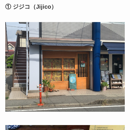
① ジジコ（Jijico）