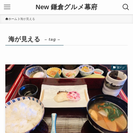
New 鎌倉グルメ幕府
ホーム
海が見える
海が見える
– tag –
宿メシ