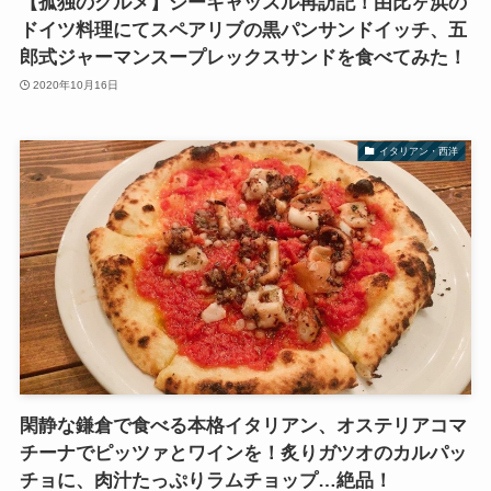
【孤独のグルメ】シーキャッスル再訪記！由比ヶ浜の
ドイツ料理にてスペアリブの黒パンサンドイッチ、五
郎式ジャーマンスープレックスサンドを食べてみた！
2020年10月16日
イタリアン・西洋
閑静な鎌倉で食べる本格イタリアン、オステリアコマ
チーナでピッツァとワインを！炙りガツオのカルパッ
チョに、肉汁たっぷりラムチョップ…絶品！