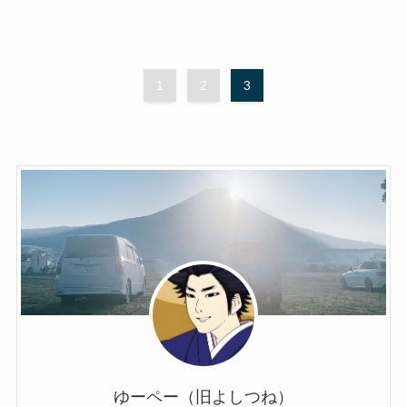
1
2
3
ゆーペー（旧よしつね）