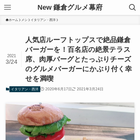
New 鎌倉グルメ幕府
ホーム
メシ
イタリアン・西洋
人気店ルーフトップスで絶品鎌倉
バーガーを！百名店の絶景テラス
2021
席、肉厚バーグとたっぷりチーズ
3/24
のグルメバーガーにかぶり付く幸
せを満喫
2020年6月17日
2021年3月24日
イタリアン・西洋