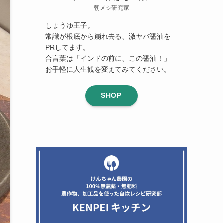
朝メシ研究家
しょうゆ王子。
常識が根底から崩れ去る、激ヤバ醤油を
PRしてます。
合言葉は「インドの前に、この醤油！」
お手軽に人生観を変えてみてください。
SHOP