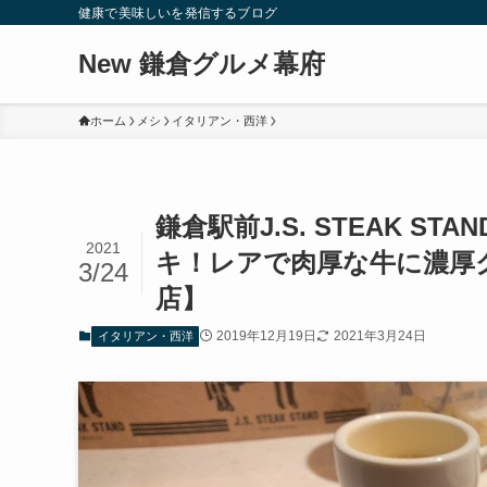
健康で美味しいを発信するブログ
New 鎌倉グルメ幕府
ホーム
メシ
イタリアン・西洋
鎌倉駅前J.S. STEAK 
2021
キ！レアで肉厚な牛に濃厚
3/24
店】
2019年12月19日
2021年3月24日
イタリアン・西洋