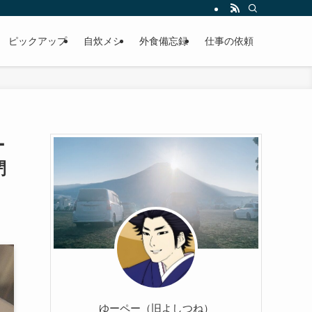
ピックアップ
自炊メシ
外食備忘録
仕事の依頼
ー
閉
ゆーペー（旧よしつね）