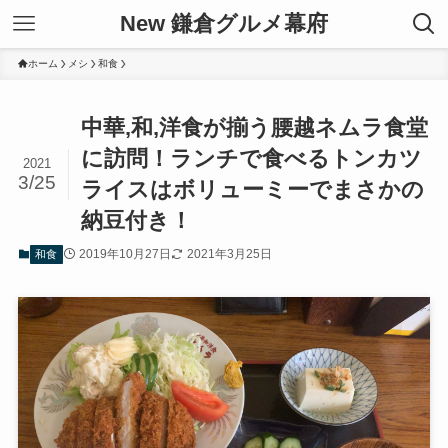
New 鎌倉グルメ幕府
ホーム
メシ
和食
中華,和,洋食が揃う腰越ネムラ食堂
に訪問！ランチで食べるトンカツ
2021
3/25
ライスはボリューミーでまさかの
納豆付き！
2019年10月27日
2021年3月25日
和食