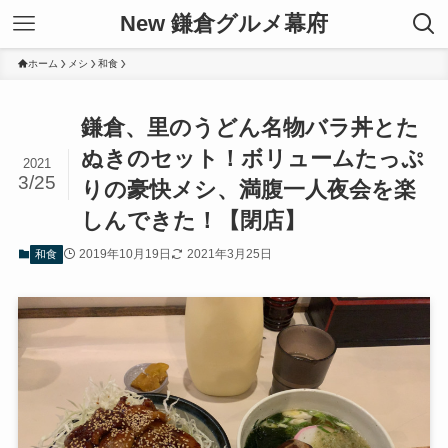
New 鎌倉グルメ幕府
ホーム
メシ
和食
鎌倉、里のうどん名物バラ丼とた
ぬきのセット！ボリュームたっぷ
2021
3/25
りの豪快メシ、満腹一人夜会を楽
しんできた！【閉店】
2019年10月19日
2021年3月25日
和食