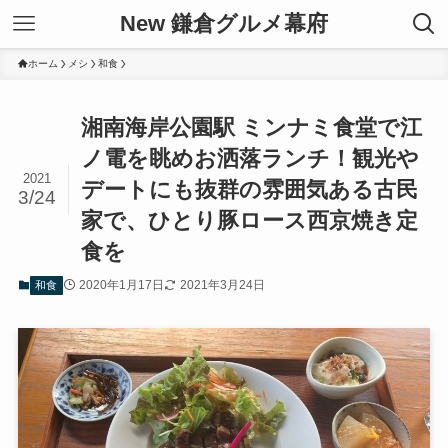
New 鎌倉グルメ幕府
ホーム
メシ
和食
湘南海岸公園駅 ミンナミ食堂で江
ノ電を眺めお洒落ランチ！観光や
2021
デートにも抜群の雰囲気ある古民
3/24
家で、ひとり豚ロース西京焼き定
食を
2020年1月17日
2021年3月24日
和食