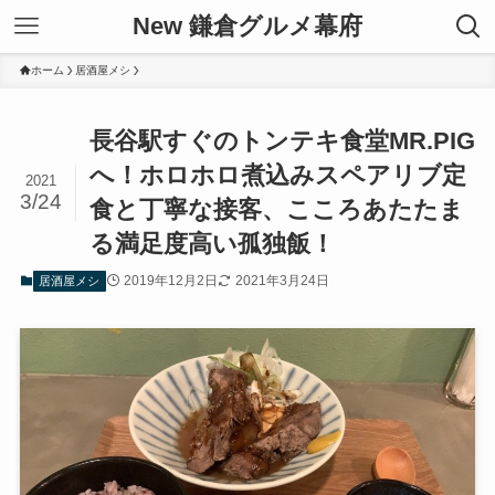
New 鎌倉グルメ幕府
ホーム
居酒屋メシ
長谷駅すぐのトンテキ食堂MR.PIG
へ！ホロホロ煮込みスペアリブ定
2021
3/24
食と丁寧な接客、こころあたたま
る満足度高い孤独飯！
2019年12月2日
2021年3月24日
居酒屋メシ