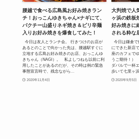
腰越で食べる広島風お好み焼きラン
大判焼で人
チ！おっこんゆきちゃん×ナギにて、
ヶ浜の鉄板
パクチー山盛りネギ焼き＆ピリ辛麺
好み焼きに
入りお好み焼きを爆食してみた！
される粋な
今日は友人とランチ会。 行きつけのお店が
今日は鎌倉で
あるとのことで向かった先は、腰越駅すぐに
にできた新店で
立地する広島お好み焼きのお店、おっこんゆ
座のカフェでゆ
きちゃん（NAGI）。 私よしつねも以前に利
うご期待！）
用したことがあるのだが、その時は例の緊急
ダバルで一杯エ
事態宣言時で、残念ながら...
歩いて七里ヶ浜.
2020年11月4日
2020年9月5日