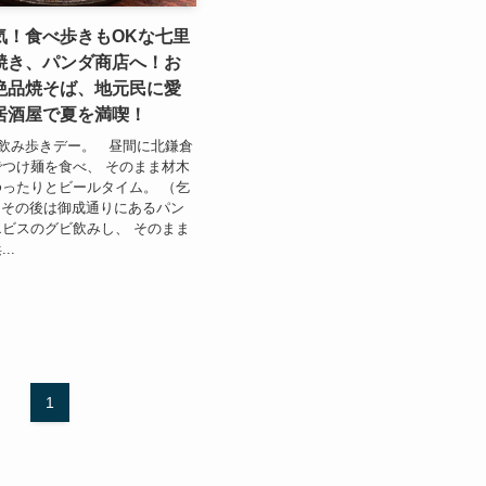
気！食べ歩きもOKな七里
焼き、パンダ商店へ！お
絶品焼そば、地元民に愛
居酒屋で夏を満喫！
飲み歩きデー。 昼間に北鎌倉
つけ麺を食べ、 そのまま材木
ったりとビールタイム。 （乞
 その後は御成通りにあるパン
ビスのグビ飲みし、 そのまま
..
1