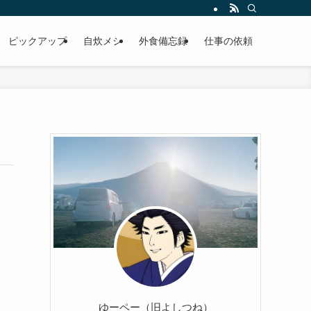
ピックアップ
自炊メシ
外食備忘録
仕事の依頼
ゆーペー（旧よしつね）